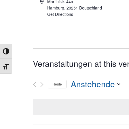
Martinistr. 44a
Hamburg
,
20251
Deutschland
Get Directions
Umschalten auf hohe Kontraste
Veranstaltungen at this ve
Schrift vergrößern
Anstehende
Heute
Datum
wählen.