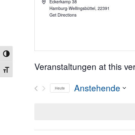
Eckerkamp 38
Hamburg-Wellingsbüttel
,
22391
Get Directions
Umschalten auf hohe Kontraste
Veranstaltungen at this ve
Schrift vergrößern
Anstehende
Heute
Datum
wählen.