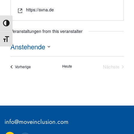
https://svna.de
Umschalten auf hohe Kontraste
Veranstaltungen from this veranstalter
Schrift vergrößern
Anstehende
Datum
wählen.
Heute
Nächste
Veranstaltungen
Vorherige
Veranstaltu
info@moveinclusion.com