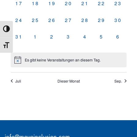
0
0
0
0
0
0
0
17
18
19
20
21
22
23
Veranstaltungen,
Veranstaltungen,
Veranstaltungen,
Veranstaltungen,
Veranstaltungen,
Veranstaltun
Veranst
0
0
0
0
0
0
0
24
25
26
27
28
29
30
Veranstaltungen,
Veranstaltungen,
Veranstaltungen,
Veranstaltungen,
Veranstaltungen,
Veranstaltun
Veranst
Umschalten auf hohe Kontraste
0
0
0
0
0
0
0
31
1
2
3
4
5
6
Veranstaltungen,
Veranstaltungen,
Veranstaltungen,
Veranstaltungen,
Veranstaltungen,
Veranstaltu
Verans
Schrift vergrößern
Es gibt keine Veranstaltungen an diesem Tag.
Juli
Dieser Monat
Sep.
info@moveinclusion.com