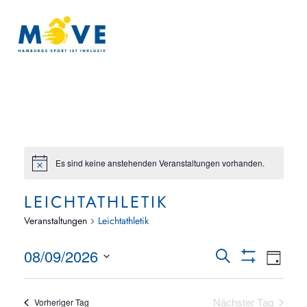
Zum Hauptinhalt springen
Es sind keine anstehenden Veranstaltungen vorhanden.
LEICHTATHLETIK
Veranstaltungen
Leichtathletik
VERAN
08/09/2026
Ver
Suche
Tag
Show
Datum
Ans
Filters
SUCHE
wählen.
Nächster Tag
Vorheriger Tag