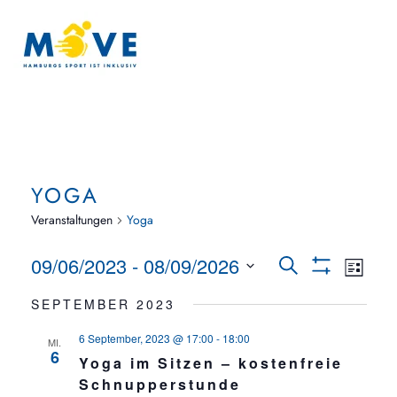
Zum Hauptinhalt springen
YOGA
Veranstaltungen
Yoga
VERAN
09/06/2023
 - 
08/09/2026
Ver
Suche
Liste
Show
Datum
Ans
Filters
SUCHE
SEPTEMBER 2023
wählen.
Nav
6 September, 2023 @ 17:00
-
18:00
UND
MI.
6
Yoga im Sitzen – kostenfreie
ANSIC
Schnupperstunde