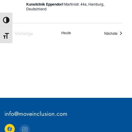
Kunstklinik Eppendorf
Martinistr. 44a, Hamburg,
NAVIG
Deutschland
Umschalten auf hohe Kontraste
Vorherige
Heute
Veransta
Nächste
Schrift vergrößern
Veranstaltungen
info@moveinclusion.com