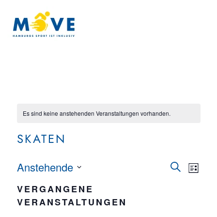
Zum Hauptinhalt springen
Es sind keine anstehenden Veranstaltungen vorhanden.
SKATEN
VERA
Anstehende
Ver
Suche
Liste
Datum
Ans
SUC
VERGANGENE
wählen.
VERANSTALTUNGEN
Nav
UND