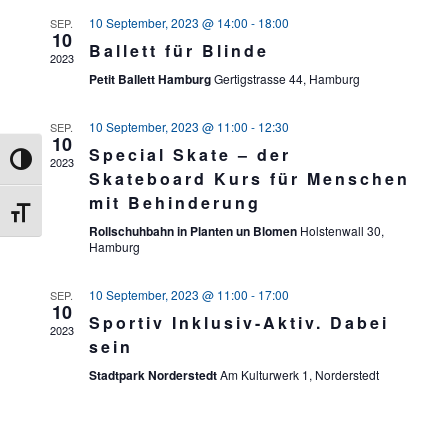
10 September, 2023 @ 14:00
-
18:00
SEP.
ANSI
10
Ballett für Blinde
2023
NAVI
Petit Ballett Hamburg
Gertigstrasse 44, Hamburg
10 September, 2023 @ 11:00
-
12:30
SEP.
10
Special Skate – der
Umschalten auf hohe Kontraste
2023
Skateboard Kurs für Menschen
mit Behinderung
Schrift vergrößern
Rollschuhbahn in Planten un Blomen
Holstenwall 30,
Hamburg
10 September, 2023 @ 11:00
-
17:00
SEP.
10
Sportiv Inklusiv-Aktiv. Dabei
2023
sein
Stadtpark Norderstedt
Am Kulturwerk 1, Norderstedt