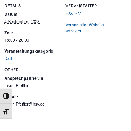
DETAILS
VERANSTALTER
HSV e.V
Datum:
4 September, 2023
Veranstalter-Website
anzeigen
Zeit:
18:00 - 20:00
Veranstaltungskategorie:
Dart
OTHER
Ansprechpartner:in
Inken Pfeiffer
E-Mail:
Umschalten auf hohe Kontraste
Inken.Pfeiffer@hsv.de
Schrift vergrößern